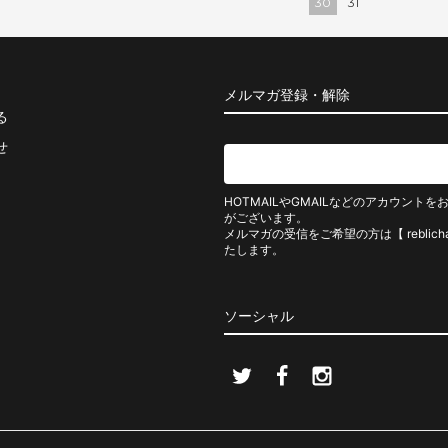
30
31
メルマガ登録・解除
る
せ
HOTMAILやGMAILなどのアカウン
がございます。
メルマガの受信をご希望の方は【 reblicha
たします。
ソーシャル