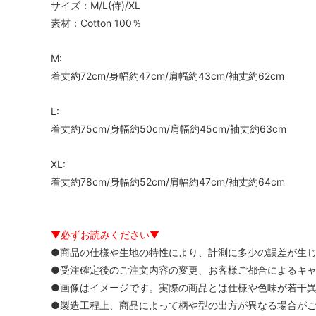
サイズ：M/L(侍)/XL
素材：Cotton 100％
M:
着丈約72cm/身幅約47cm/肩幅約43cm/袖丈約62cm
L:
着丈約75cm/身幅約50cm/肩幅約45cm/袖丈約63cm
XL:
着丈約78cm/身幅約52cm/肩幅約47cm/袖丈約64cm
▼必ずお読みください▼
●商品の仕様や生地の特性により、計測に多少の誤差が生
●受注確定後のご注文内容の変更、お客様ご都合によるキ
●画像はイメージです。実際の商品とは仕様や色味が若干
●製造工程上、商品によって柄や型の出方が異なる場合が