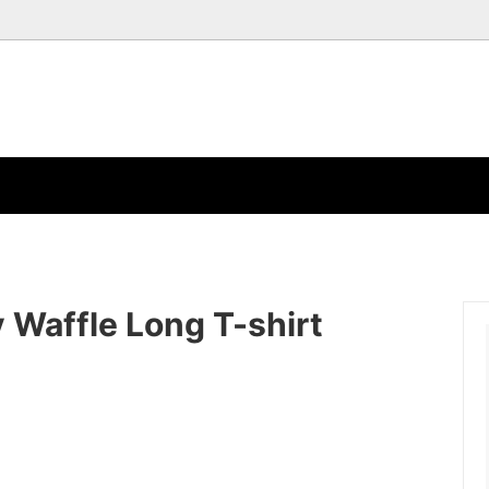
-SHIRT
SHIRT
BOTTOM
SORY
EYEWEAR
S
LIMITED ITEM
 Waffle Long T-shirt