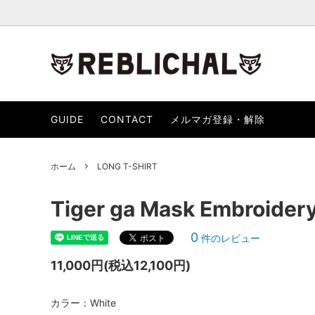
T-SHIRT / CUT SEW
当店からのメールが届かない方へ
LONG T
GUIDE
CONTACT
メルマガ登録・解除
KNIT / SWEATER
OUTER
BAG/WALLET
ACCES
ホーム
LONG T-SHIRT
SHOES / SOCKS
GOOD
Tiger ga Mask Embroidery
0
件のレビュー
11,000円(税込12,100円)
カラー：White