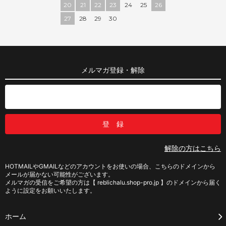
20
21
22
23
24
25
26
27
28
29
30
メルマガ登録・解除
解除の方はこちら
HOTMAILやGMAILなどのアカウントをお使いの場合、こちらのドメインから
メールが届かない可能性がございます。
メルマガの受信をご希望の方は【 reblichalu.shop-pro.jp 】のドメインから届く
ように設定をお願いいたします。
ホーム